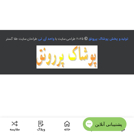
تولید و پخش پوشاک پررونق
2025 طراحی سایت با
واحد آی تی
طراحان سایت طلا گستر
فروشگاه
منو
خانه
وبلاگ
مقایسه