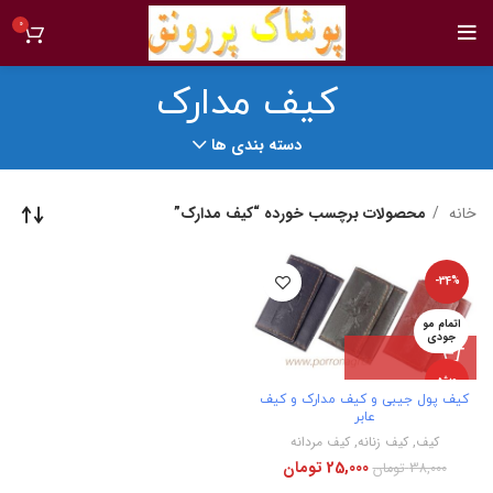
0
کیف مدارک
دسته بندی ها
خانه
محصولات برچسب خورده “کیف مدارک”
-34%
اتمام مو
جودی
ویژه
کیف پول جیبی و کیف مدارک و کیف
عابر
جدید
کیف
,
کیف زنانه
,
کیف مردانه
25,000
تومان
38,000
تومان