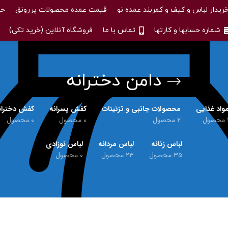
ریدار لباس و کیف و کمربند عمده نو
قیمت عمده محصولات پررونق
حس
شماره حسابها و کارتها
تماس با ما
فروشگاه آنلاین (خرید تکی)
دامن دخترانه
واد غذایی
محصولات جانبی و تزئینات
کفش پسرانه
کفش دختران
حصول
۲ محصول
۰ محصول
۰ محصول
لباس زنانه
لباس مردانه
لباس نوزادی
۳۵ محصول
۲۳ محصول
۰ محصول