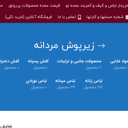
ریدار لباس و کیف و کمربند عمده نو
قیمت عمده محصولات پررونق
حس
شماره حسابها و کارتها
تماس با ما
فروشگاه آنلاین (خرید تکی)
زیرپوش مردانه
واد غذایی
محصولات جانبی و تزئینات
کفش پسرانه
کفش دختران
حصول
۲ محصول
۰ محصول
۰ محصول
لباس زنانه
لباس مردانه
لباس نوزادی
۳۵ محصول
۲۳ محصول
۰ محصول
نمایش