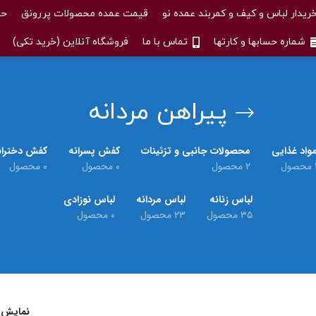
ریدار لباس و کیف و کمربند عمده نو
قیمت عمده محصولات پررونق
حس
شماره حسابها و کارتها
تماس با ما
فروشگاه آنلاین (خرید تکی)
پیراهن مردانه
واد غذایی
محصولات جانبی و تزئینات
کفش پسرانه
کفش دختران
حصول
۲ محصول
۰ محصول
۰ محصول
لباس زنانه
لباس مردانه
لباس نوزادی
۳۵ محصول
۲۳ محصول
۰ محصول
نمایش