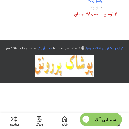
پالتو زنانه
پالتو زنانه
2
تومان
–
380,000
تومان
تولید و پخش پوشاک پررونق
2025 طراحی سایت با
واحد آی تی
طراحان سایت طلا گستر
فروشگاه
منو
خانه
وبلاگ
مقایسه