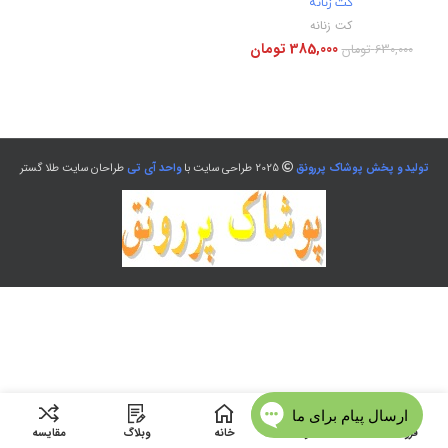
کت زنانه
کت زنانه
385,000
تومان
630,000
تومان
تولید و پخش پوشاک پررونق
2025 طراحی سایت با
واحد آی تی
طراحان سایت طلا گستر
فروشگاه
منو
خانه
وبلاگ
مقایسه