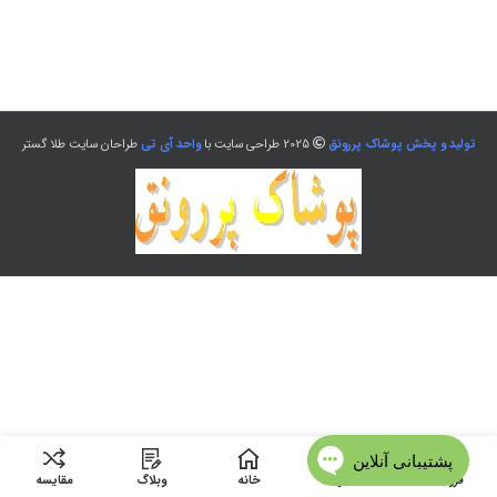
تولید و پخش پوشاک پررونق
2025 طراحی سایت با
واحد آی تی
طراحان سایت طلا گستر
فروشگاه
منو
خانه
وبلاگ
مقایسه