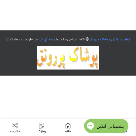
تولید و پخش پوشاک پررونق
2025 طراحی سایت با
واحد آی تی
طراحان سایت طلا گستر
فروشگاه
منو
خانه
وبلاگ
مقایسه