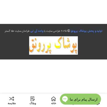
تولید و پخش پوشاک پررونق
2025 طراحی سایت با
واحد آی تی
طراحان سایت طلا گستر
فروشگاه
منو
خانه
وبلاگ
مقایسه