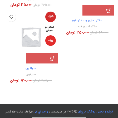
115,000
تومان
265,000
تومان
-54%
مانتو اداری و مانتو فرم
مانتو اداری فرم
اتمام مو
جودی
350,000
تومان
580,000
تومان
ویژه
سارافون
سارافون
130,000
تومان
285,000
تومان
تولید و پخش پوشاک پررونق
2025 طراحی سایت با
واحد آی تی
طراحان سایت طلا گستر