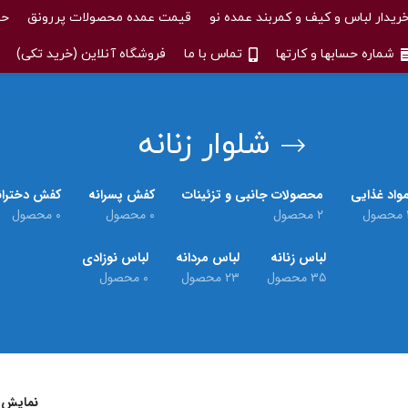
ریدار لباس و کیف و کمربند عمده نو
قیمت عمده محصولات پررونق
حس
شماره حسابها و کارتها
تماس با ما
فروشگاه آنلاین (خرید تکی)
شلوار زنانه
واد غذایی
محصولات جانبی و تزئینات
کفش پسرانه
کفش دختران
حصول
۲ محصول
۰ محصول
۰ محصول
لباس زنانه
لباس مردانه
لباس نوزادی
۳۵ محصول
۲۳ محصول
۰ محصول
نمایش