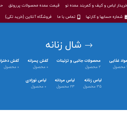
ریدار لباس و کیف و کمربند عمده نو
قیمت عمده محصولات پررونق
حس
شماره حسابها و کارتها
تماس با ما
فروشگاه آنلاین (خرید تکی)
شال زنانه
واد غذایی
محصولات جانبی و تزئینات
کفش پسرانه
کفش دختران
حصول
۲ محصول
۰ محصول
۰ محصول
لباس زنانه
لباس مردانه
لباس نوزادی
۳۵ محصول
۲۳ محصول
۰ محصول