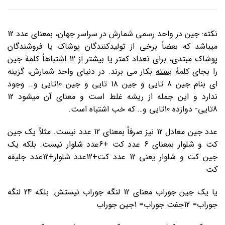
نکته: جین در واحد رسمی شمارش در سراسر جهان، بمعنای عدد 12
میباشد که بعضاً برخی از تولیدکنندگان پوشاک یا فروشندگان
پوشاک مبتدی، برای تعداد کمتر یا بیشتر از 12 اشتباهاً کلمۀ جی
ن
را بجای کلمۀ
بسته
بکار می برند. در دنیای واحد شمارش، گزینه
ای بنام جین 8 تایی و جین 18 تایی و جین 10تایی و… وجود
ندارد و این جمله از ریشه غلط است و معنای آن میشود 12
8تایی- دوازده 10تایی و… که خب اشتباه است.
عدد جین معادل 12 نیز صرفاً بمعنای 12 عدد نیست. مثلاً یک جین
کت و شلوار بمعنای 6 عدد کت +6عدد شلوار نیست. بلکه یک
جین کت و شلوار یعنی 12 عدد کت+12عدد شلوار+12عدد جلیقه
کت
یا یک جین جوراب معنای 12 لنگه جوراب نیستش. بلکه 24 لنگه
جوراب= 12جفت جوراب= 1جین جوراب