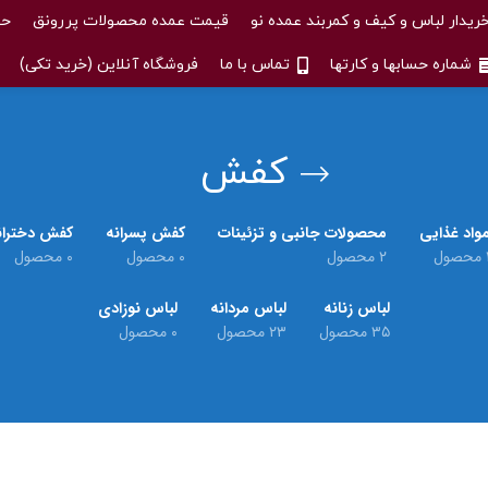
ریدار لباس و کیف و کمربند عمده نو
قیمت عمده محصولات پررونق
حس
شماره حسابها و کارتها
تماس با ما
فروشگاه آنلاین (خرید تکی)
کفش
واد غذایی
محصولات جانبی و تزئینات
کفش پسرانه
کفش دختران
حصول
۲ محصول
۰ محصول
۰ محصول
لباس زنانه
لباس مردانه
لباس نوزادی
۳۵ محصول
۲۳ محصول
۰ محصول