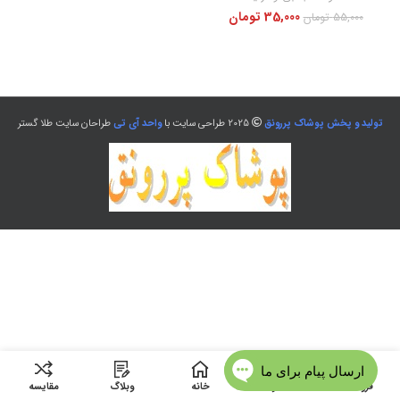
35,000
تومان
55,000
تومان
تولید و پخش پوشاک پررونق
2025 طراحی سایت با
واحد آی تی
طراحان سایت طلا گستر
فروشگاه
منو
خانه
وبلاگ
مقایسه