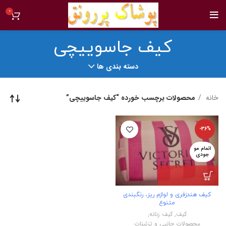
0
کیف جاسوییچی
دسته بندی ها
خانه
محصولات برچسب خورده “کیف جاسوییچی”
-36%
اتمام مو
جودی
کیف هندزفری و لوازم ریز، رنگبندی
متنوع
کیف
,
کیف زنانه
,
محصولات جانبی و تزئینات