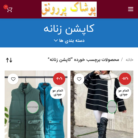
0
کاپشن زنانه
دسته بندی ها
خانه
محصولات برچسب خورده “کاپشن زنانه”
-40%
-51%
اتمام مو
اتمام مو
جودی
جودی