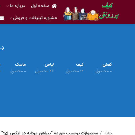
صفحه اول
درباره ما
خ
مشاوره تبلیغات و فروش
کفش
کیف
لباس
ماسک
م
۰ محصول
۱۲ محصول
۲۶ محصول
۰ محصول
۱ م
خانه
محصولات برچسب خورده “پیراهن مردانه دو ایکس لارژ”