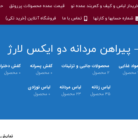
ریدار لباس و کیف و کمربند عمده نو
قیمت عمده محصولات پررونق
حس
شماره حسابها و کارتها
تماس با ما
فروشگاه آنلاین (خرید تکی)
پیراهن مردانه دو ایکس لارژ
واد غذایی
محصولات جانبی و تزئینات
کفش پسرانه
کفش دختران
حصول
۲ محصول
۰ محصول
۰ محصول
لباس زنانه
لباس مردانه
لباس نوزادی
۳۵ محصول
۲۳ محصول
۰ محصول
نمایش