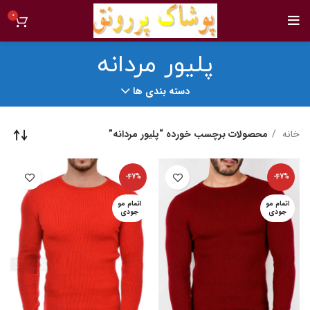
0
پلیور مردانه
دسته بندی ها
خانه
محصولات برچسب خورده “پلیور مردانه”
-47%
-47%
اتمام مو
اتمام مو
جودی
جودی