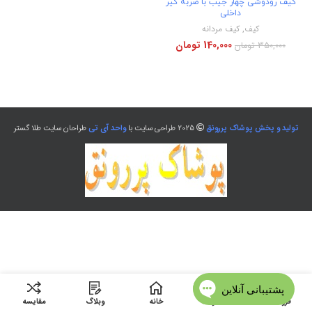
کیف رودوشی چهار جیب با ضربه گیر
داخلی
کیف
,
کیف مردانه
140,000
تومان
350,000
تومان
تولید و پخش پوشاک پررونق
2025 طراحی سایت با
واحد آی تی
طراحان سایت طلا گستر
فروشگاه
منو
خانه
وبلاگ
مقایسه