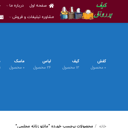
صفحه اول
درباره ما
خ
مشاوره تبلیغات و فروش
کفش
کیف
لباس
ماسک
م
۰ محصول
۱۲ محصول
۲۶ محصول
۰ محصول
۱ م
خانه
محصولات برچسب خورده “مانتو زنانه مجلسی”