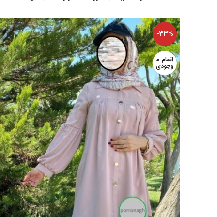
-33%
اتمام م
وجودی