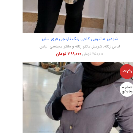
اطلاعات بیشتر
شومیز مانتویی کاجی رنگ نارنجی فری سایز
لباس زنانه
,
شومیز
,
مانتو زنانه و مانتو مجلسی
,
لباس
399,000
تومان
750,000
تومان
-47%
اتمام م
وجودی