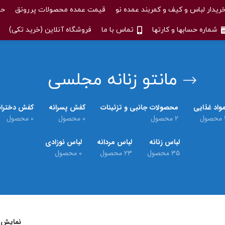
ریدار لباس و کیف و کمربند عمده نو
قیمت عمده محصولات پررونق
حس
شماره حسابها و کارتها
تماس با ما
فروشگاه آنلاین (خرید تکی)
مانتو زنانه مجلسی
واد غذایی
محصولات جانبی و تزئینات
کفش پسرانه
کفش دختران
حصول
۲ محصول
۰ محصول
۰ محصول
لباس زنانه
لباس مردانه
لباس نوزادی
۳۵ محصول
۲۳ محصول
۰ محصول
نمایش