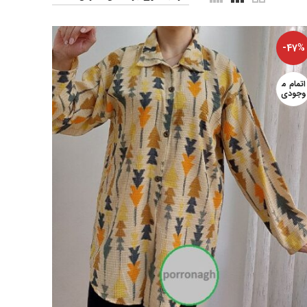
-47%
اتمام م
وجودی