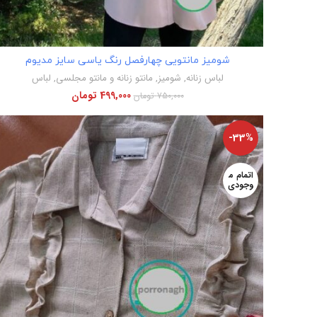
اطلاعات بیشتر
شومیز مانتویی چهارفصل رنگ یاسی سایز مدیوم
لباس زنانه
,
شومیز
,
مانتو زنانه و مانتو مجلسی
,
لباس
499,000
تومان
750,000
تومان
-33%
اتمام م
وجودی