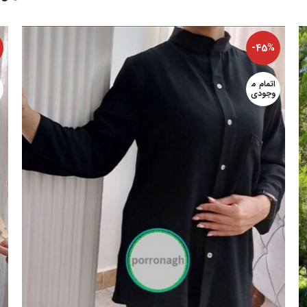
-45%
اتمام م
وجودی