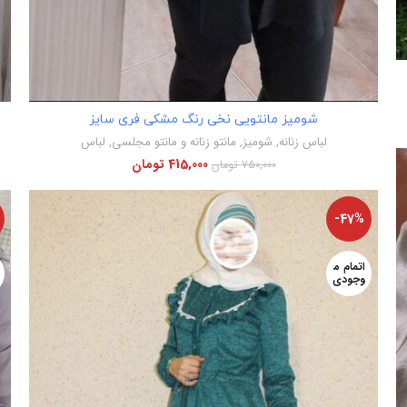
اطلاعات بیشتر
شومیز مانتویی نخی رنگ مشکی فری سایز
لباس زنانه
,
شومیز
,
مانتو زنانه و مانتو مجلسی
,
لباس
415,000
تومان
750,000
تومان
-47%
اتمام م
وجودی