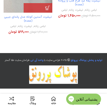
تیشرت یقه گرد طرح قلب و پروانه
(عمده)
لباس زنانه
,
تیشرت زنانه
,
لباس
1,450,000
تومان
2,500,000
تومان
تیشرت آستین کوتاه مدل پاندای جیبی
(عمده)
لباس زنانه
,
تیشرت زنانه
,
لباس
599,000
تومان
1,200,000
تومان
تولید و پخش پوشاک پررونق
2025 طراحی سایت با
واحد آی تی
طراحان سایت طلا گستر
فروشگاه
منو
خانه
وبلاگ
مقایسه