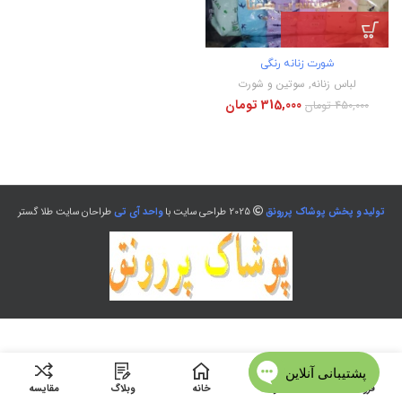
شورت زنانه رنگی
لباس زنانه
,
سوتین و شورت
315,000
تومان
450,000
تومان
تولید و پخش پوشاک پررونق
2025 طراحی سایت با
واحد آی تی
طراحان سایت طلا گستر
فروشگاه
منو
خانه
وبلاگ
مقایسه