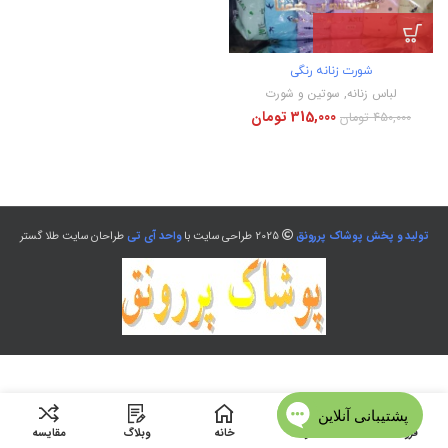
شورت زنانه رنگی
لباس زنانه
,
سوتین و شورت
315,000
تومان
450,000
تومان
تولید و پخش پوشاک پررونق
2025 طراحی سایت با
واحد آی تی
طراحان سایت طلا گستر
فروشگاه
منو
خانه
وبلاگ
مقایسه