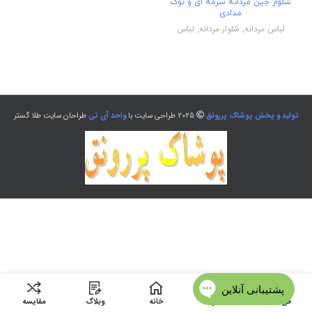
شلوار جین مردانه سرمه ای و نوک
مدادی
لباس مردانه
,
شلوار مردانه
,
لباس
تولید و پخش پوشاک پررونق
2025 طراحی سایت با
واحد آی تی
طراحان سایت طلا گستر
فروشگاه
منو
خانه
وبلاگ
مقایسه