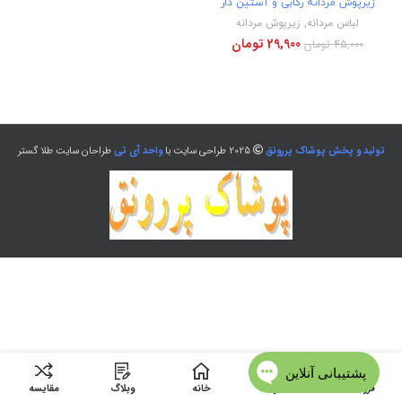
زیرپوش مردانه رکابی و آستین دار
لباس مردانه
,
زیرپوش مردانه
29,900
تومان
45,000
تومان
تولید و پخش پوشاک پررونق
2025 طراحی سایت با
واحد آی تی
طراحان سایت طلا گستر
فروشگاه
منو
خانه
وبلاگ
مقایسه