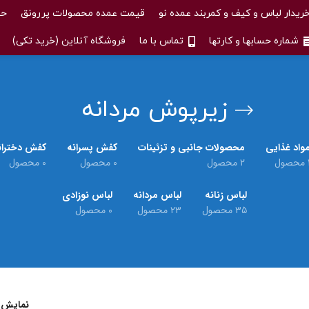
ریدار لباس و کیف و کمربند عمده نو
قیمت عمده محصولات پررونق
حس
شماره حسابها و کارتها
تماس با ما
فروشگاه آنلاین (خرید تکی)
زیرپوش مردانه
واد غذایی
محصولات جانبی و تزئینات
کفش پسرانه
کفش دختران
حصول
۲ محصول
۰ محصول
۰ محصول
لباس زنانه
لباس مردانه
لباس نوزادی
۳۵ محصول
۲۳ محصول
۰ محصول
نمایش