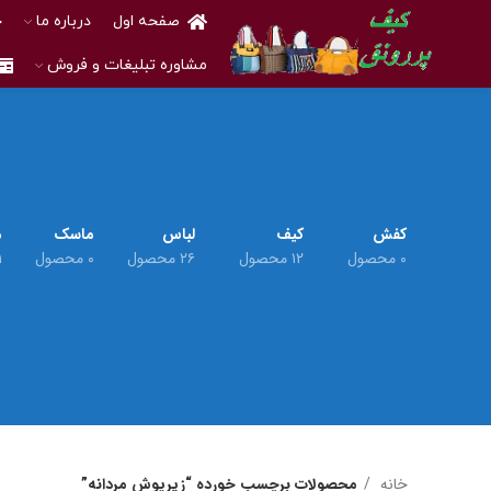
صفحه اول
درباره ما
خ
مشاوره تبلیغات و فروش
کفش
کیف
لباس
ماسک
م
۰ محصول
۱۲ محصول
۲۶ محصول
۰ محصول
۱ م
خانه
محصولات برچسب خورده “زیرپوش مردانه”