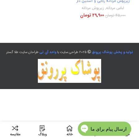
زیرپوش مردانه رکابی و آستین دار
لباس مردانه
,
زیرپوش مردانه
29,900
تومان
45,000
تومان
تولید و پخش پوشاک پررونق
2025 طراحی سایت با
واحد آی تی
طراحان سایت طلا گستر
فروشگاه
منو
خانه
وبلاگ
مقایسه