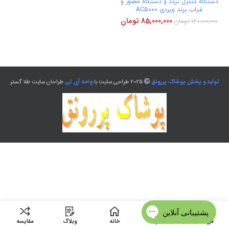
دستگاه کنترل تردد و دستگاه حضور و
غیاب برند ویردی AC5000
85,000,000
تومان
120,000,000
تومان
تولید و پخش پوشاک پررونق
2025 طراحی سایت با
واحد آی تی
طراحان سایت طلا گستر
فروشگاه
منو
خانه
وبلاگ
مقایسه