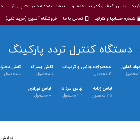
ریدار لباس و کیف و کمربند عمده نو
قیمت عمده محصولات پررونق
حس
شماره حسابها و کارتها
تماس با ما
فروشگاه آنلاین (خرید تکی)
دستگاه کنترل تردد پارکینگ
واد غذایی
محصولات جانبی و تزئینات
کفش پسرانه
کفش دختران
حصول
۲ محصول
۰ محصول
۰ محصول
لباس زنانه
لباس مردانه
لباس نوزادی
۳۵ محصول
۲۳ محصول
۰ محصول
نمایش