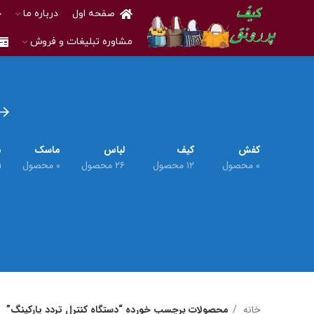
صفحه اول
درباره ما
خ
مشاوره تبلیغات و فروش
کفش
کیف
لباس
ماسک
م
۰ محصول
۱۲ محصول
۲۶ محصول
۰ محصول
۱ م
خانه
محصولات برچسب خورده “دستگاه کنترل تردد پارکینگ”