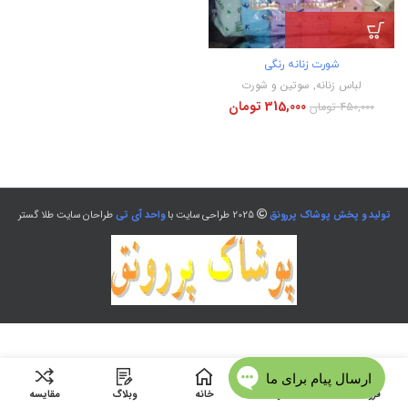
شورت زنانه رنگی
لباس زنانه
,
سوتین و شورت
315,000
تومان
450,000
تومان
تولید و پخش پوشاک پررونق
2025 طراحی سایت با
واحد آی تی
طراحان سایت طلا گستر
فروشگاه
منو
خانه
وبلاگ
مقایسه