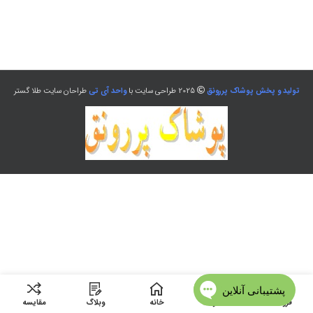
تولید و پخش پوشاک پررونق
2025 طراحی سایت با
واحد آی تی
طراحان سایت طلا گستر
فروشگاه
منو
خانه
وبلاگ
مقایسه