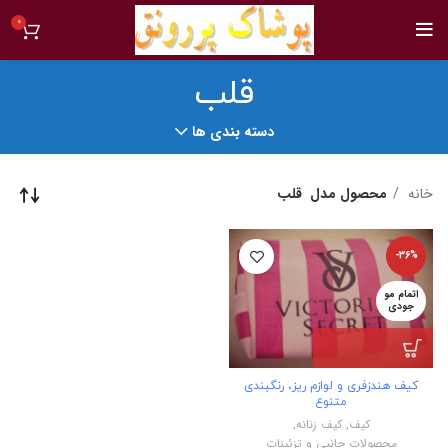
0
قلب
دسته بندی ها
خانه
محصول مدل
قلب
-36%
اتمام مو
جودی
کیف هندزفری و لوازم ریز، رنگبندی
متنوع
کیف
,
کیف زنانه
,
محصولات جانبی و تزئینات