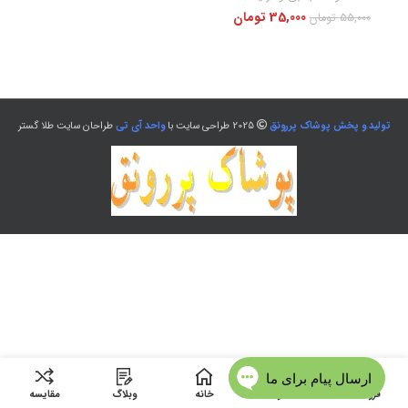
35,000
تومان
55,000
تومان
تولید و پخش پوشاک پررونق
2025 طراحی سایت با
واحد آی تی
طراحان سایت طلا گستر
فروشگاه
منو
خانه
وبلاگ
مقایسه