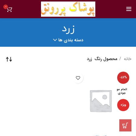
0
زرد
دسته بندی ها
خانه
محصول رنگ
زرد
-87%
اتمام مو
جودی
ویژه