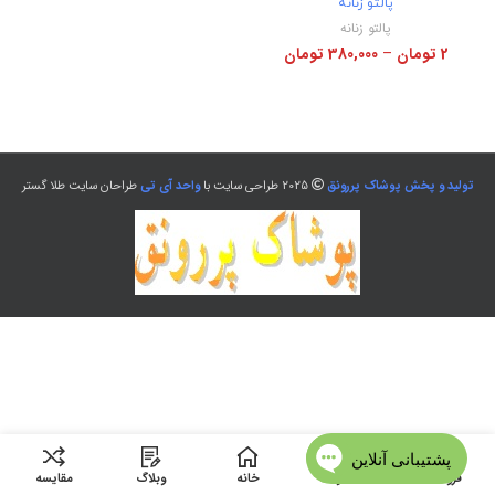
پالتو زنانه
پالتو زنانه
2
تومان
–
380,000
تومان
تولید و پخش پوشاک پررونق
2025 طراحی سایت با
واحد آی تی
طراحان سایت طلا گستر
فروشگاه
منو
خانه
وبلاگ
مقایسه