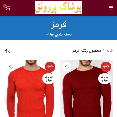
0
قرمز
دسته بندی ها
خانه
محصول رنگ
قرمز
-47%
-47%
اتمام مو
اتمام مو
جودی
جودی