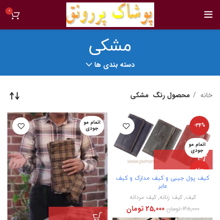
0
مشکی
دسته بندی ها
خانه
محصول رنگ
مشکی
اتمام مو
-34%
جودی
اتمام مو
جودی
ویژه
کیف پول جیبی و کیف مدارک و کیف
عابر
جدید
کیف
,
کیف زنانه
,
کیف مردانه
25,000
تومان
38,000
تومان