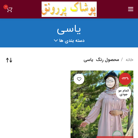
0
یاسی
دسته بندی ها
خانه
محصول رنگ
یاسی
-33%
اتمام مو
جودی