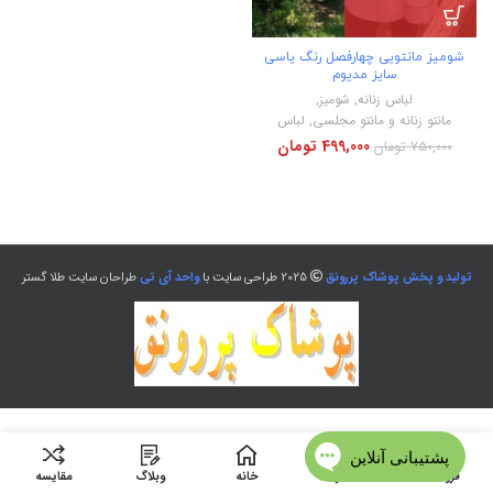
شومیز مانتویی چهارفصل رنگ یاسی
سایز مدیوم
لباس زنانه
,
شومیز
,
مانتو زنانه و مانتو مجلسی
,
لباس
499,000
تومان
750,000
تومان
تولید و پخش پوشاک پررونق
2025 طراحی سایت با
واحد آی تی
طراحان سایت طلا گستر
فروشگاه
منو
خانه
وبلاگ
مقایسه