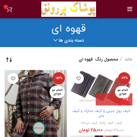
0
قهوه ای
دسته بندی ها
خانه
محصول رنگ
قهوه ای
-54%
-34%
اتمام مو
اتمام مو
جودی
جودی
ویژه
کیف پول جیبی و کیف مدارک و کیف
عابر
جدید
کیف
,
کیف زنانه
,
کیف مردانه
25,000
تومان
38,000
تومان