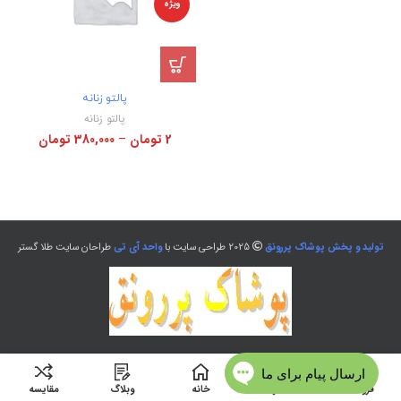
ویژه
پالتو زنانه
پالتو زنانه
2
تومان
–
380,000
تومان
تولید و پخش پوشاک پررونق
2025 طراحی سایت با
واحد آی تی
طراحان سایت طلا گستر
فروشگاه
منو
خانه
وبلاگ
مقایسه