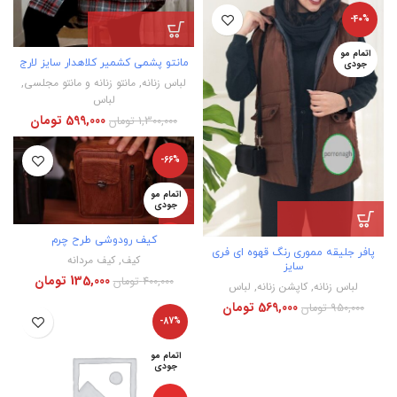
-40%
اتمام مو
مانتو پشمی کشمیر کلاهدار سایز لارج
جودی
لباس زنانه
,
مانتو زنانه و مانتو مجلسی
,
لباس
599,000
تومان
1,300,000
تومان
-66%
اتمام مو
جودی
ویژه
کیف رودوشی طرح چرم
پافر جلیقه مموری رنگ قهوه ای فری
کیف
,
کیف مردانه
سایز
135,000
تومان
400,000
تومان
لباس زنانه
,
کاپشن زنانه
,
لباس
569,000
تومان
950,000
تومان
-87%
اتمام مو
جودی