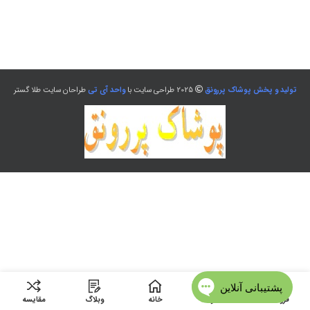
تولید و پخش پوشاک پررونق
2025 طراحی سایت با
واحد آی تی
طراحان سایت طلا گستر
فروشگاه
منو
خانه
وبلاگ
مقایسه