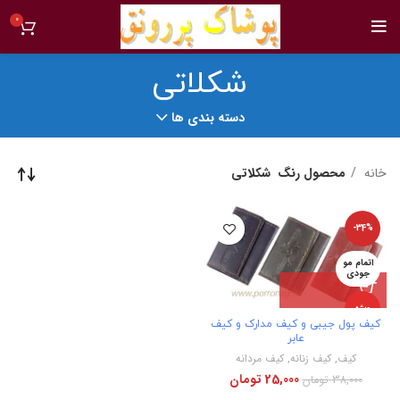
0
شکلاتی
دسته بندی ها
خانه
محصول رنگ
شکلاتی
-34%
اتمام مو
جودی
ویژه
کیف پول جیبی و کیف مدارک و کیف
عابر
جدید
کیف
,
کیف زنانه
,
کیف مردانه
25,000
تومان
38,000
تومان