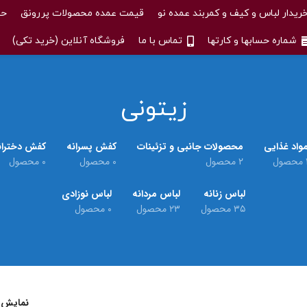
ریدار لباس و کیف و کمربند عمده نو
قیمت عمده محصولات پررونق
حس
شماره حسابها و کارتها
تماس با ما
فروشگاه آنلاین (خرید تکی)
زیتونی
واد غذایی
محصولات جانبی و تزئینات
کفش پسرانه
کفش دختران
حصول
۲ محصول
۰ محصول
۰ محصول
لباس زنانه
لباس مردانه
لباس نوزادی
۳۵ محصول
۲۳ محصول
۰ محصول
نمایش