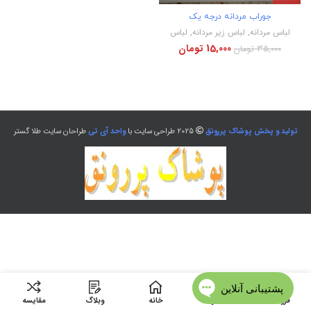
جوراب مردانه درجه یک
لباس مردانه
,
لباس زیر مردانه
,
لباس
15,000
تومان
35,000
تومان
تولید و پخش پوشاک پررونق
2025 طراحی سایت با
واحد آی تی
طراحان سایت طلا گستر
فروشگاه
منو
خانه
وبلاگ
مقایسه