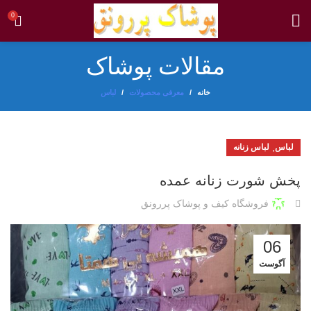
0
مقالات پوشاک
خانه
معرفی محصولات
لباس
,
لباس
لباس زنانه
پخش شورت زنانه عمده
فروشگاه کیف و پوشاک پررونق
06
آگوست