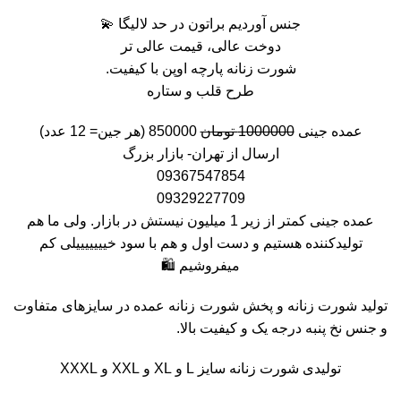
جنس آوردیم براتون در حد لالیگا 💫
دوخت عالی، قیمت عالی تر
شورت زنانه پارچه اوپن با کیفیت.
طرح قلب و ستاره
عمده جینی
1000000 تومان
850000 (هر جین= 12 عدد)
ارسال از تهران- بازار بزرگ
09367547854
09329227709
عمده جینی کمتر از زیر 1 میلیون نیستش در بازار. ولی ما هم
تولیدکننده هستیم و دست اول و هم با سود خیییییییلی کم
میفروشیم 🛍️
تولید شورت زنانه و پخش شورت زنانه عمده در سایزهای متفاوت
و جنس نخ پنبه درجه یک و کیفیت بالا.
تولیدی شورت زنانه سایز L و XL و XXL و XXXL