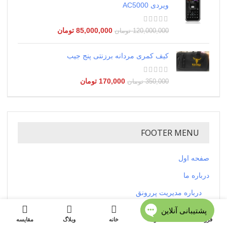
ویردی AC5000
85,000,000
تومان
120,000,000
تومان
کیف کمری مردانه برزنتی پنج جیب
170,000
تومان
350,000
تومان
FOOTER MENU
صفحه اول
درباره ما
درباره مدیریت پررونق
ارائه مشاوره خرید لباس و پوشاک عمده از تهران
فروشگاه
منو
خانه
وبلاگ
مقایسه