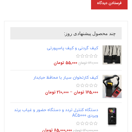
چند محصول پیشنهادی روز:
کیف گردنی و کیف پاسپورتی
55,000
تومان
120,000
تومان
کیف کارتخوان سیار با محافظ حبابدار
165,000
تومان
–
210,000
تومان
دستگاه کنترل تردد و دستگاه حضور و غیاب برند
ویردی AC5000
85,000,000
تومان
120,000,000
تومان