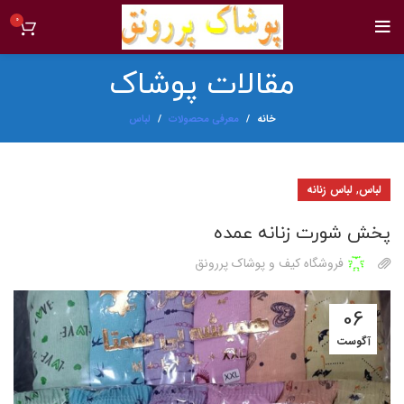
0
مقالات پوشاک
خانه
معرفی محصولات
لباس
,
لباس
لباس زنانه
پخش شورت زنانه عمده
فروشگاه کیف و پوشاک پررونق
06
آگوست