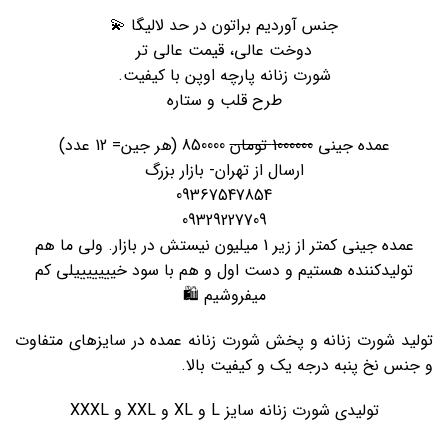
جنس آوردیم براتون در حد لالیگا 💫
دوخت عالی، قیمت عالی تر
شورت زنانه پارچه اوپن با کیفیت.
طرح قلب و ستاره
عمده جینی
1000000 تومان
850000 (هر جین= 12 عدد)
ارسال از تهران- بازار بزرگ
09367547854
09329227709
عمده جینی کمتر از زیر 1 میلیون نیستش در بازار. ولی ما هم
تولیدکننده هستیم و دست اول و هم با سود خیییییییلی کم
میفروشیم 🛍️
تولید شورت زنانه و پخش شورت زنانه عمده در سایزهای متفاوت
و جنس نخ پنبه درجه یک و کیفیت بالا.
تولیدی شورت زنانه سایز L و XL و XXL و XXXL