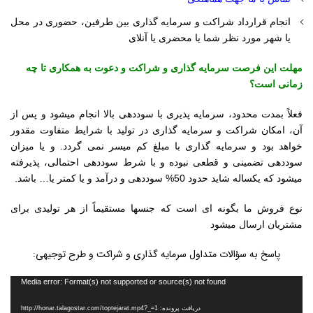
انجام قرارداد شراکت و سرمایه گذاری بین طرفین، حضوری در محل
یا شهر مورد نظر شما یا محضری یا آنلای
مهلت این فرصت سرمایه گذاری و شراکت و دعوت به همکاری تا چه
زمانی است؟
فعلاً بمدت محدود، سرمایه پذیری با سوددهی بالا انجام میشود و پس از
آن، امکان شراکت و سرمایه گذاری در تولید با شرایط متفاوت مقدور
خواهد بود و سرمایه گذاری با مبلغ کم میسر نمی گردد. و یا میزان
سوددهی تضمینی و قطعی نبوده و با شرط سوددهی احتمالی، پذیرفته
میشود که یکساله شاید حدود 50% سوددهی و درآمد و یا کمتر یا… باشد.
نوع فروش ما بگونه ای است که جنسها مستقیماً از هر تولیدی برای
مشتریان ارسال میشود
پاسخ به سؤالات متداول سرمایه گذاری و شراکت و طرح توجیهی:
نمایشگر
Media error: Format(s) not supported or source(s) not found
ویدیو
دریافت پرونده: http://honar.talagostar.com/toptejarat.mp4?_=1