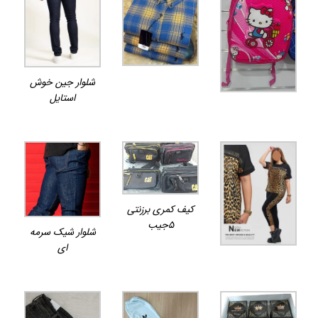
شلوار جین خوش
استایل
کیف کمری برزنتی
۵جیب
شلوار شیک سرمه
ای