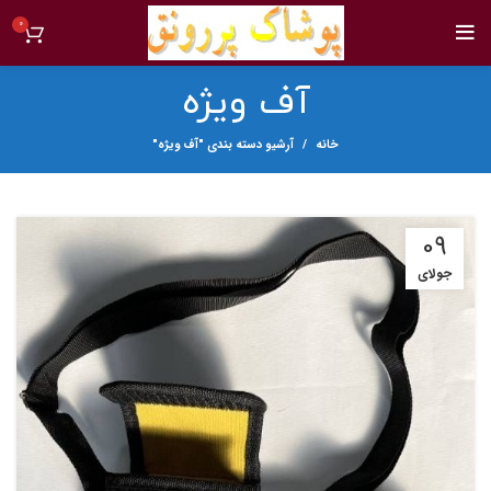
0
آف ویژه
خانه
آرشیو دسته بندی "آف ویژه"
09
جولای