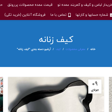
ریدار لباس و کیف و کمربند عمده نو
قیمت عمده محصولات پررونق
حس
شماره حسابها و کارتها
تماس با ما
فروشگاه آنلاین (خرید تکی)
کیف زنانه
خانه
معرفی محصولات
کیف
آرشیو دسته بندی "کیف زنانه"
09
جولای