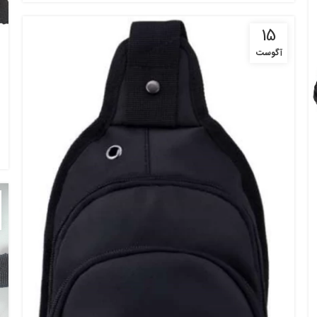
15
آگوست