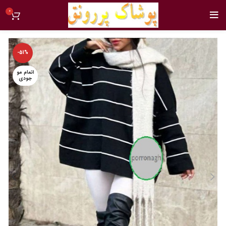
0
-51%
اتمام مو
جودی