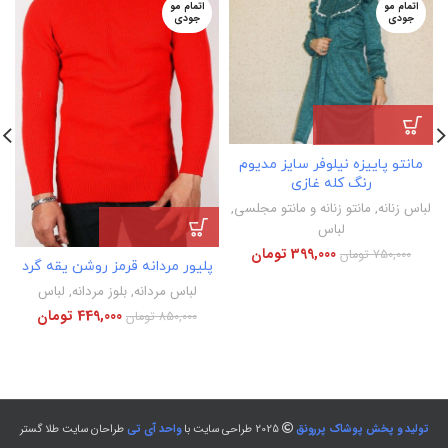
اتمام مو
اتمام مو
جودی
جودی
مانتو پاییزه نیلوفر سایز مدیوم
رنگ کله غازی
لباس زنانه
,
مانتو زنانه و مانتو مجلسی
,
لباس
399,000
تومان
750,000
تومان
پلیور مردانه قرمز روشن یقه گرد
لباس مردانه
,
بلوز مردانه
,
لباس
449,000
تومان
850,000
تومان
تولید و پخش پوشاک پررونق
2025 طراحی سایت با
واحد آی تی
طراحان سایت طلا گستر