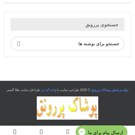
جستجوی پررونق
تولید و پخش پوشاک پررونق
2025 طراحی سایت با
واحد آی تی
طراحان سایت طلا گستر