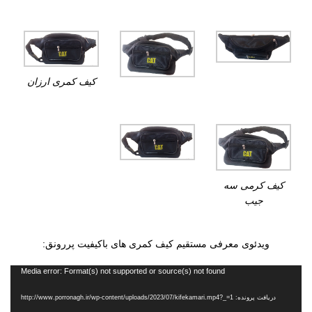
کیف کمری ارزان
کیف کرمی سه
جیب
ویدئوی معرفی مستقیم کیف کمری های باکیفیت پررونق:
نمایشگر
Media error: Format(s) not supported or source(s) not found
ویدیو
دریافت پرونده: http://www.porronagh.ir/wp-content/uploads/2023/07/kifekamari.mp4?_=1