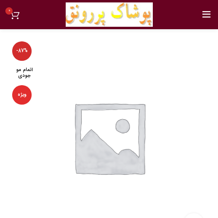
0
-87%
اتمام مو
جودی
ویژه