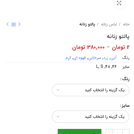
بزرگنمایی تصویر
خانه
لباس زنانه
پالتو زنانه
پالتو زنانه
2
تومان
–
380,000
تومان
رنگ
آبی
,
زرد
,
سرخابی
,
قهوه ای
,
کرِم
سایز
46, 48, L, S
رنگ
سایز