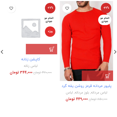
-27%
-47%
اتمام مو
اتمام مو
جودی
جودی
ویژه
کاپشن زنانه
لباس زنانه
344,000
تومان
470,000
تومان
پلیور مردانه قرمز روشن یقه گرد
ل
لباس مردانه
,
بلوز مردانه
,
لباس
449,000
تومان
850,000
تومان