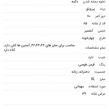
نحوه بسته شدن
دکمه
برند
پررونق
دور کمر
۱۱۰
قد از شانه
۸۵
جنس
کشمیر
طرح
چهارخونه
مناسب برای سایز های ۴۲،۴۴،۴۶, آستین ها کش دارد,
سایر مشخصات
کلاه دارد
جیب
دارد
رنگ
قرمز_طوسی
جنسیت
دخترانه, زنانه
سایز
XL
مورد استفاده
مهمانی
عرض شانه
۳۹