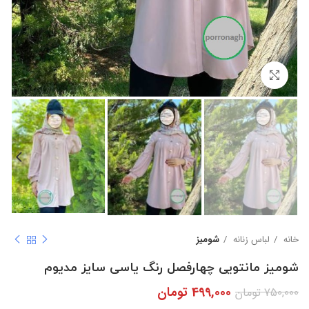
بزرگنمایی تصویر
خانه
لباس زنانه
شومیز
شومیز مانتویی چهارفصل رنگ یاسی سایز مدیوم
499,000
تومان
750,000
تومان