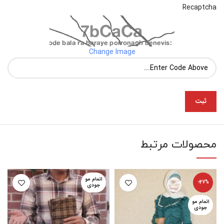
Recaptcha
Change Image
محصولات مرتبط
اتمام مو
-47%
جودی
اتمام مو
جودی