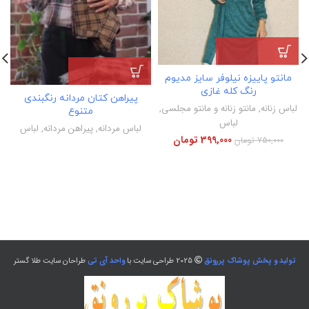
مانتو پاییزه نیلوفر سایز مدیوم
رنگ کله غازی
پیراهن کتان مردانه رنگبندی
لباس زنانه
,
مانتو زنانه و مانتو مجلسی
,
متنوع
لباس
لباس مردانه
,
پیراهن مردانه
,
لباس
399,000
تومان
750,000
تومان
تولید و پخش پوشاک پررونق
2025 طراحی سایت با
واحد آی تی
طراحان سایت طلا گستر